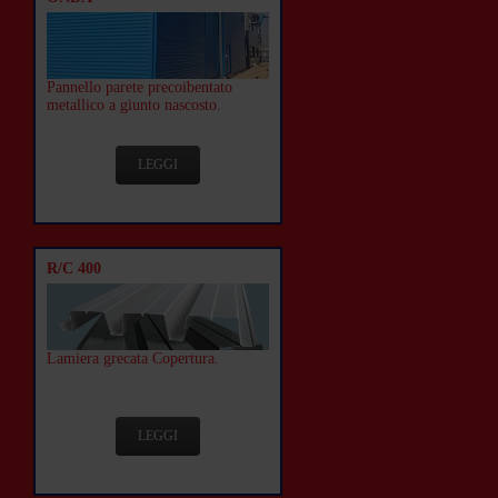
Pannello parete precoibentato
metallico a giunto nascosto.
LEGGI
R/C 400
Lamiera grecata Copertura.
LEGGI