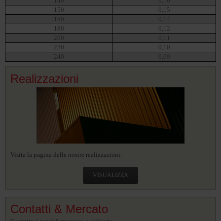
140
0,16
150
0,15
160
0,14
180
0,12
200
0,11
220
0,10
240
0,09
Realizzazioni
Visita la pagina delle nostre realizzazioni.
VISUALIZZA
Contatti & Mercato