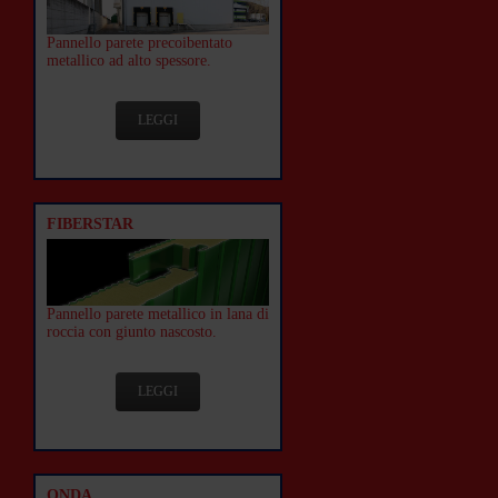
Pannello parete precoibentato
metallico ad alto spessore.
LEGGI
FIBERSTAR
Pannello parete metallico in lana di
roccia con giunto nascosto.
LEGGI
ONDA