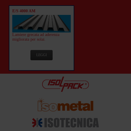
E/S 4000 AM
Lamiere grecata ad aderenza
migliorata per solai.
LEGGI