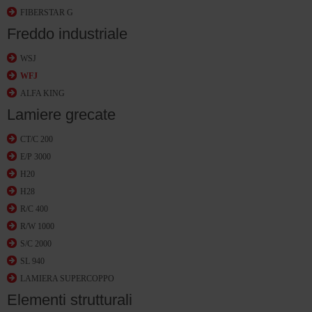
FIBERSTAR G
Freddo industriale
WSJ
WFJ
ALFA KING
Lamiere grecate
CT/C 200
E/P 3000
H20
H28
R/C 400
R/W 1000
S/C 2000
SL 940
LAMIERA SUPERCOPPO
Elementi strutturali