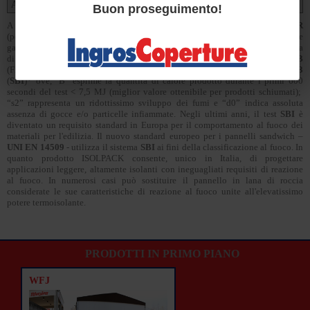
Approfondimenti schiuma PIR
Buon proseguimento!
A semplice richiesta è disponibile nella versione con schiuma
PIR
(poliisocianurato espanso rigido), una particolare struttura polimerica che
garantisce eccellenti caratteristiche di comportamento al fuoco. L'intera gamma
di pannelli
ISOLPACK
, è stata certificata in
Classe B-s2, d0
presso il
CSTB
(Francia) e presso il
KIT
(Germania) in conformità alla norma
UNI EN 13823
(
SBI
)* ove, "B" esprime la quantità di calore prodotto durante i primi 600
secondi del test < 7,5 MJ (miglior valore ottenibile per prodotti schiumati);
“s2” rappresenta un ridottissimo sviluppo dei fumi e “d0” indica assoluta
assenza di gocce e/o particelle infiammate. Negli ultimi anni, il test
SBI
è
diventato un requisito standard in Europa per il comportamento al fuoco dei
materiali per l'edilizia. Il nuovo standard europeo per i pannelli sandwich –
UNI EN 14509
- utilizza il sistema
SBI
ai fini della classificazione al fuoco. In
quanto prodotto ISOLPACK consente, unico in Italia, di progettare
applicazioni leggere, altamente isolanti con ineguagliati requisiti di reazione
al fuoco. In numerosi casi può sostituire il pannello in lana di roccia
considerate le sue caratteristiche di reazione al fuoco unite all'elevatissimo
potere termoisolante.
PRODOTTI IN PRIMO PIANO
WFJ