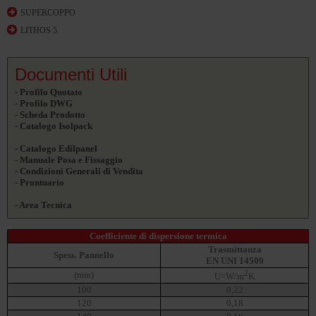
SUPERCOPPO
LITHOS 5
Documenti Utili
- Profilo Quotato
- Profilo DWG
- Scheda Prodotto
- Catalogo Isolpack
- Catalogo Edilpanel
- Manuale Posa e Fissaggio
- Condizioni Generali di Vendita
- Prontuario
- Area Tecnica
Coefficiente di dispersione termica
Trasmittanza
Spess. Pannello
EN UNI 14509
2
(mm)
U=W/m
K
100
0,22
120
0,18