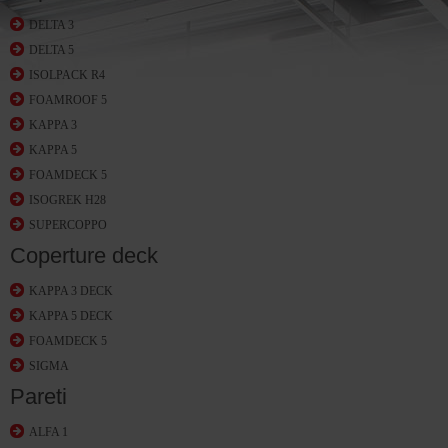
DELTA 3
DELTA 5
ISOLPACK R4
FOAMROOF 5
KAPPA 3
KAPPA 5
FOAMDECK 5
ISOGREK H28
SUPERCOPPO
Coperture deck
KAPPA 3 DECK
KAPPA 5 DECK
FOAMDECK 5
SIGMA
Pareti
ALFA 1