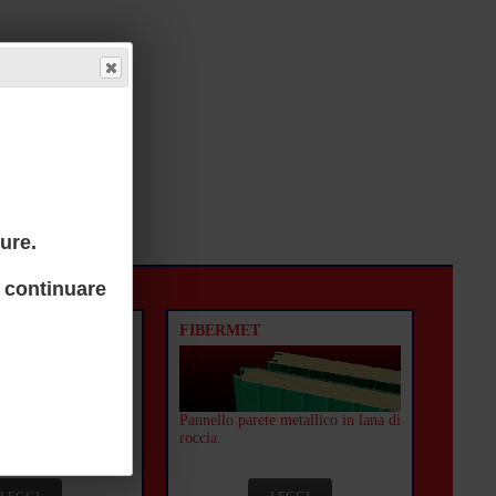
ure.
 continuare
FIBERMET
e precoibentato
Pannello parete metallico in lana di
acciate ventilate.
roccia.