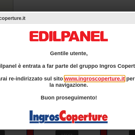
operture.it
Gentile utente,
ilpanel è entrata a far parte del gruppo Ingros Copert
PRODOTTI IN PRIMO PIANO
rai re-indirizzato sul sito
www.ingroscoperture.it
per
la navigazione.
KAPPA 3
AIRFIX
Buon proseguimento!
o metallico
Pannello precoibentato metallico
Pannello paret
e deck per
monolamiera 3 greche
metallico per f