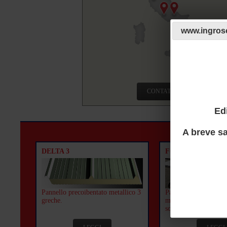
www.ingrosc
CONTATTACI
Ed
A breve sa
DELTA 3
FOAMDECK 5
Pannello precoibentato metallico 3
Pannello precoibentat
greche.
monolamiera 5 grech
solai.