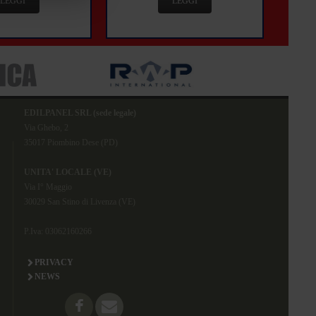
LEGGI
LEGGI
EDILPANEL SRL (sede legale)
Via Ghebo, 2
35017 Piombino Dese (PD)
UNITA' LOCALE (VE)
Via I° Maggio
30029 San Stino di Livenza (VE)
P.Iva: 03062160266
PRIVACY
NEWS