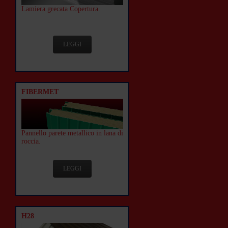
Lamiera grecata Copertura.
LEGGI
FIBERMET
Pannello parete metallico in lana di
roccia.
LEGGI
H28