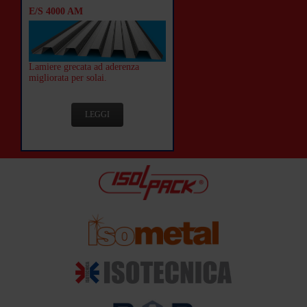
E/S 4000 AM
Lamiere grecata ad aderenza
migliorata per solai.
LEGGI