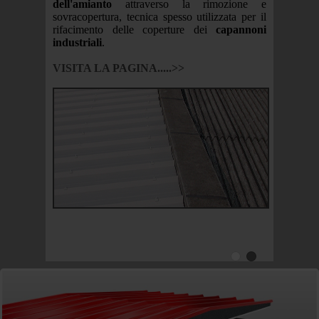
dell'amianto
attraverso la rimozione e
sovracopertura, tecnica spesso utilizzata per il
neto, con
rifacimento delle coperture dei
capannoni
na vasta
industriali
.
dulari:
retano e
VISITA LA PAGINA.....>>
plementi
r tetti.
 Stino di
entro di
grado di
peratori,
o interno
carbonato