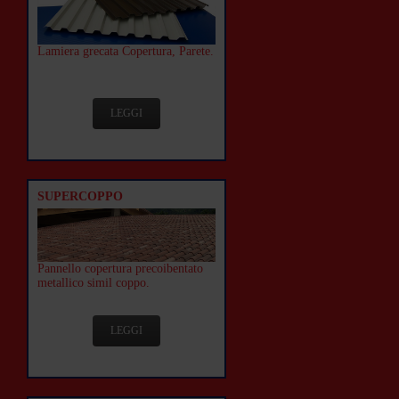
Lamiera grecata Copertura, Parete.
LEGGI
SUPERCOPPO
Pannello copertura precoibentato
metallico simil coppo.
LEGGI