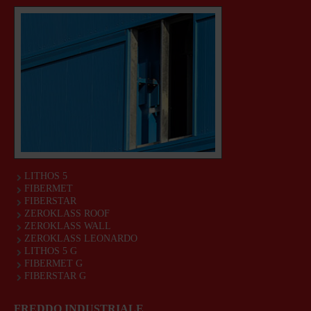
LITHOS 5
FIBERMET
FIBERSTAR
ZEROKLASS ROOF
ZEROKLASS WALL
ZEROKLASS LEONARDO
LITHOS 5 G
FIBERMET G
FIBERSTAR G
FREDDO INDUSTRIALE