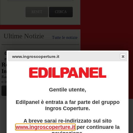
RESET
CERCA
Ultime Notizie
Tutte le notizie
04
www.ingroscoperture.it
mar
Recupero di un Fabbricato
Industriale nel Torinese.
Rammarica vedere spazi industriali abbandonati
o in cattivo stato...
Gentile utente,
Leggi
Edilpanel è entrata a far parte del gruppo
Ingros Coperture.
AREA TECNICA
A breve sarai re-indirizzato sul sito
www.ingroscoperture.it
per continuare la
Questa sezione è completamente dedicata al mondo