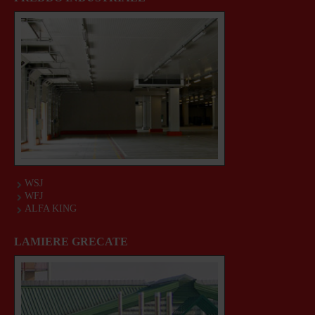
WSJ
WFJ
ALFA KING
LAMIERE GRECATE