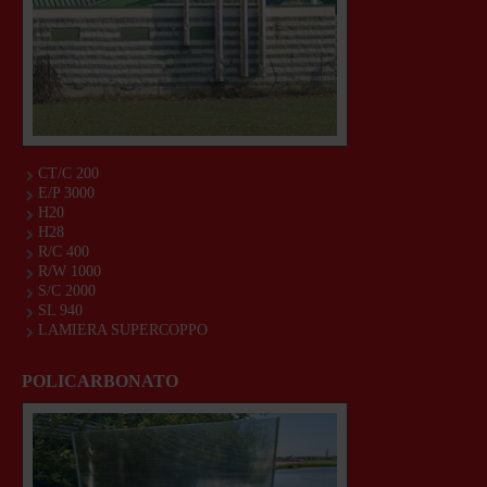
CT/C 200
E/P 3000
H20
H28
R/C 400
R/W 1000
S/C 2000
SL 940
LAMIERA SUPERCOPPO
POLICARBONATO