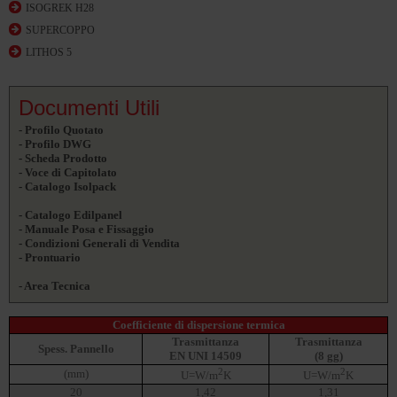
ISOGREK H28
SUPERCOPPO
LITHOS 5
Documenti Utili
- Profilo Quotato
- Profilo DWG
- Scheda Prodotto
- Voce di Capitolato
- Catalogo Isolpack
- Catalogo Edilpanel
- Manuale Posa e Fissaggio
- Condizioni Generali di Vendita
- Prontuario
- Area Tecnica
Coefficiente di dispersione termica
Trasmittanza
Trasmittanza
Spess. Pannello
EN UNI 14509
(8 gg)
2
2
(mm)
U=W/m
K
U=W/m
K
20
1,42
1,31