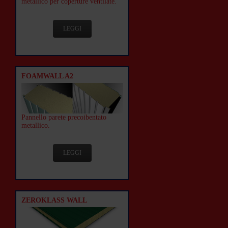
metallico per coperture ventilate.
LEGGI
FOAMWALL A2
Pannello parete precoibentato
metallico.
LEGGI
ZEROKLASS WALL