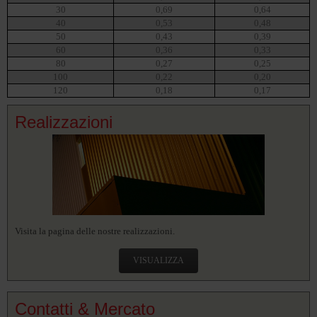
30
0,69
0,64
40
0,53
0,48
50
0,43
0,39
60
0,36
0,33
80
0,27
0,25
100
0,22
0,20
120
0,18
0,17
Realizzazioni
Visita la pagina delle nostre realizzazioni.
VISUALIZZA
Contatti & Mercato