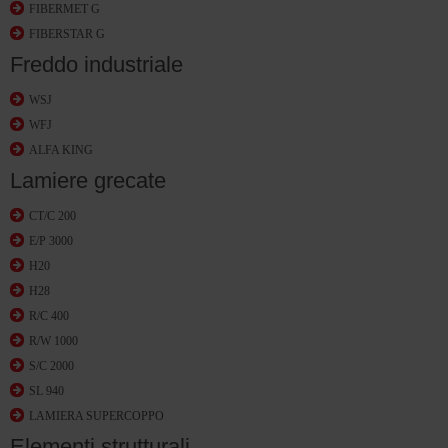
FIBERMET G
FIBERSTAR G
Freddo industriale
WSJ
WFJ
ALFA KING
Lamiere grecate
CT/C 200
E/P 3000
H20
H28
R/C 400
R/W 1000
S/C 2000
SL 940
LAMIERA SUPERCOPPO
Elementi strutturali