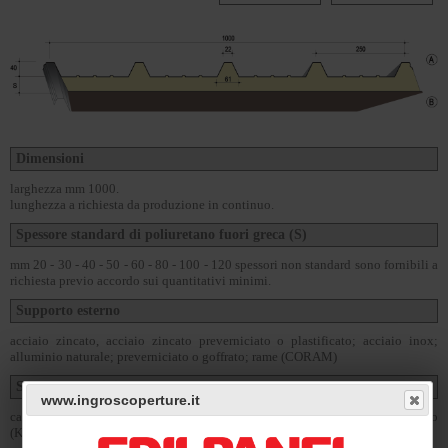
Dimensioni
larghezza mm 1000.
lunghezza a richiesta da produzione in continuo.
Spessore standard di poliuretano fuori greca (S)
mm 20 - 30 - 40 - 50 - 60 - 80 - 100 - 120 spessori non standard sono fornibili a
richiesta previo accordo sui quantitativi minimi.
Supporto esterno
acciaio zincato, acciaio zincato preverniciato o plastificato; acciaio inox;
alluminio naturale; preverniciato o goffrato; rame (CORAM)
Supporto flessibile
www.ingroscoperture.it
cartonfeltro bitumato cilindrato (KAPPA3 e KAPPA 5); alluminio goffrato
(KAPPA 3 AGRI e KAPPA 5 AGRI); vetroresina.