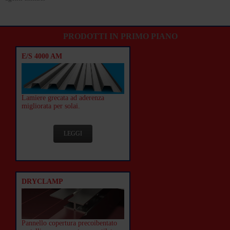
PRODOTTI IN PRIMO PIANO
E/S 4000 AM
Lamiere grecata ad aderenza
migliorata per solai.
LEGGI
DRYCLAMP
Pannello copertura precoibentato