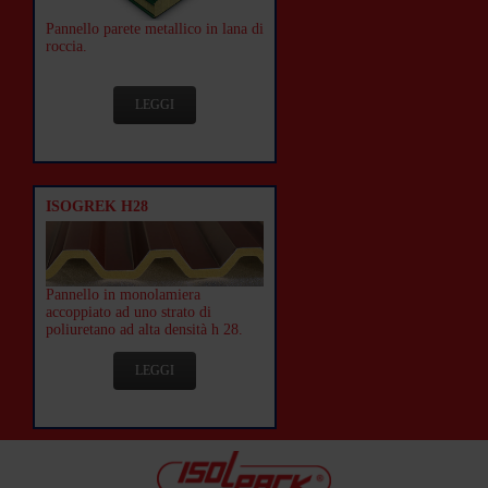
Pannello parete metallico in lana di
roccia.
LEGGI
ISOGREK H28
Pannello in monolamiera
accoppiato ad uno strato di
poliuretano ad alta densità h 28.
LEGGI