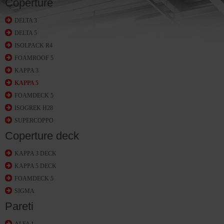
Coperture
DELTA 3
DELTA 5
ISOLPACK R4
FOAMROOF 5
KAPPA 3
KAPPA 5
FOAMDECK 5
ISOGREK H28
SUPERCOPPO
Coperture deck
KAPPA 3 DECK
KAPPA 5 DECK
FOAMDECK 5
SIGMA
Pareti