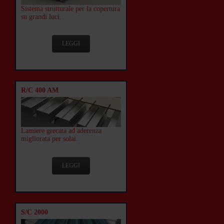
Sistema strutturale per la copertura
su grandi luci.
LEGGI
R/C 400 AM
Lamiere grecata ad aderenza
migliorata per solai.
LEGGI
S/C 2000