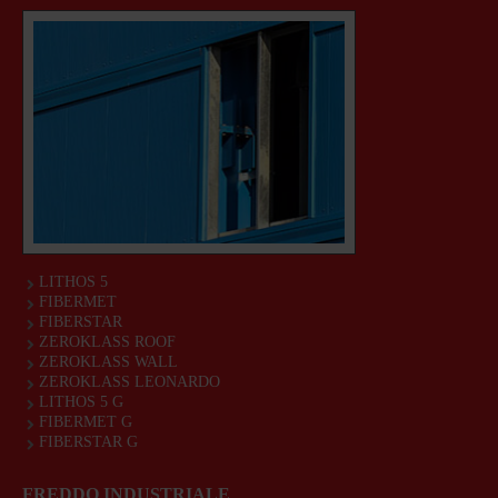
LITHOS 5
FIBERMET
FIBERSTAR
ZEROKLASS ROOF
ZEROKLASS WALL
ZEROKLASS LEONARDO
LITHOS 5 G
FIBERMET G
FIBERSTAR G
FREDDO INDUSTRIALE