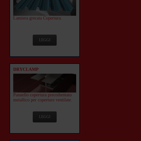
Lamiera grecata Copertura.
LEGGI
DRYCLAMP
Pannello copertura precoibentato
metallico per coperture ventilate.
LEGGI