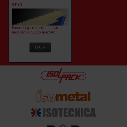
STAR
Pannello parete precoibentato
metallico a giunto nascosto.
LEGGI