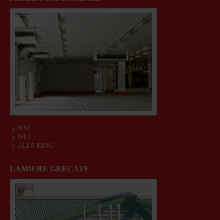
WSJ
WFJ
ALFA KING
LAMIERE GRECATE