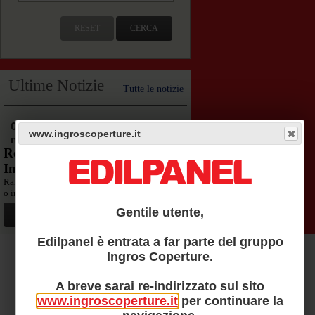
RESET
CERCA
Ultime Notizie
Tutte le notizie
04
www.ingroscoperture.it
mar
Recupero di un Fabbricato
Industriale nel Torinese.
Rammarica vedere spazi industriali abbandonati
o in cattivo stato...
Gentile utente,
Leggi
Edilpanel è entrata a far parte del gruppo
Ingros Coperture.
AREA TECNICA
A breve sarai re-indirizzato sul sito
www.ingroscoperture.it
per continuare la
Questa sezione è completamente dedicata al mondo