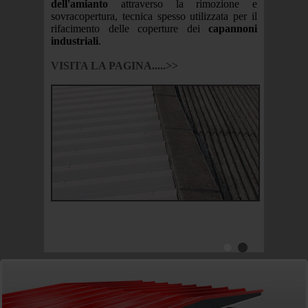
dell'amianto
attraverso la rimozione e
sovracopertura, tecnica spesso utilizzata per il
neto, con
rifacimento delle coperture dei
capannoni
na vasta
industriali
.
dulari:
retano e
VISITA LA PAGINA.....>>
plementi
r tetti.
 Stino di
entro di
grado di
peratori,
o interno
carbonato