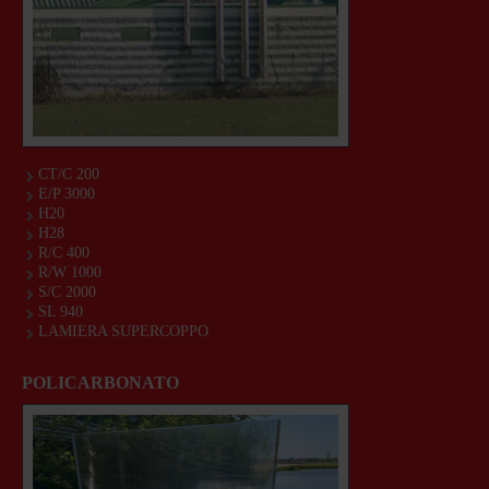
CT/C 200
E/P 3000
H20
H28
R/C 400
R/W 1000
S/C 2000
SL 940
LAMIERA SUPERCOPPO
POLICARBONATO