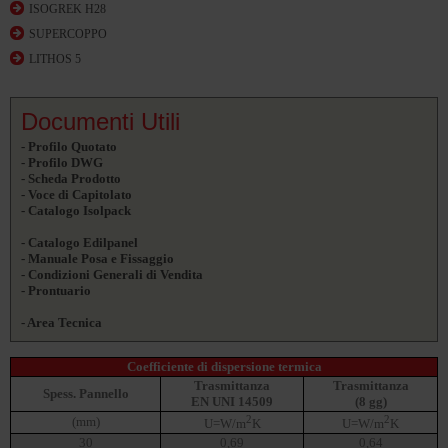
ISOGREK H28
SUPERCOPPO
LITHOS 5
Documenti Utili
- Profilo Quotato
- Profilo DWG
- Scheda Prodotto
- Voce di Capitolato
- Catalogo Isolpack
- Catalogo Edilpanel
- Manuale Posa e Fissaggio
- Condizioni Generali di Vendita
- Prontuario
- Area Tecnica
Coefficiente di dispersione termica
Trasmittanza
Trasmittanza
Spess. Pannello
EN UNI 14509
(8 gg)
2
2
(mm)
U=W/m
K
U=W/m
K
30
0,69
0,64