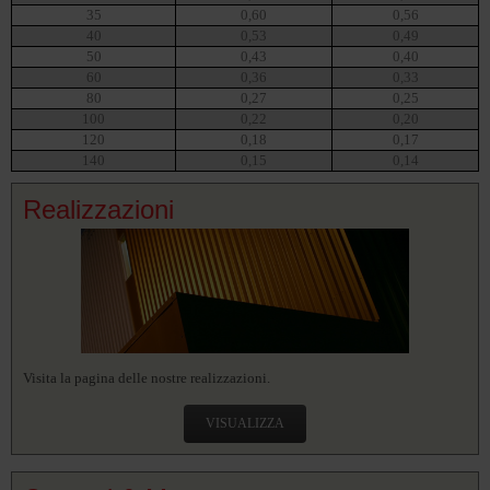
35
0,60
0,56
40
0,53
0,49
50
0,43
0,40
60
0,36
0,33
80
0,27
0,25
100
0,22
0,20
120
0,18
0,17
140
0,15
0,14
Realizzazioni
Visita la pagina delle nostre realizzazioni.
VISUALIZZA