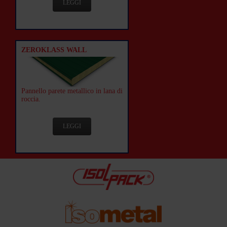
LEGGI
ZEROKLASS WALL
Pannello parete metallico in lana di
roccia.
LEGGI