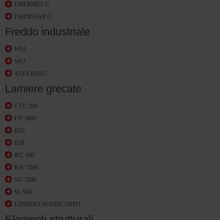
FIBERMET G
FIBERSTAR G
Freddo industriale
WSJ
WFJ
ALFA KING
Lamiere grecate
CT/C 200
E/P 3000
H20
H28
R/C 400
R/W 1000
S/C 2000
SL 940
LAMIERA SUPERCOPPO
Elementi strutturali