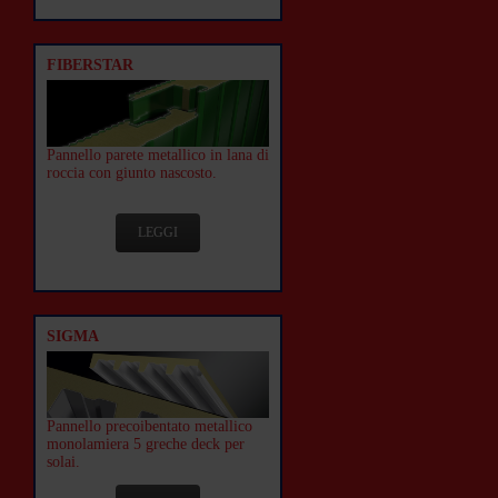
FIBERSTAR
Pannello parete metallico in lana di
roccia con giunto nascosto.
LEGGI
SIGMA
Pannello precoibentato metallico
monolamiera 5 greche deck per
solai.