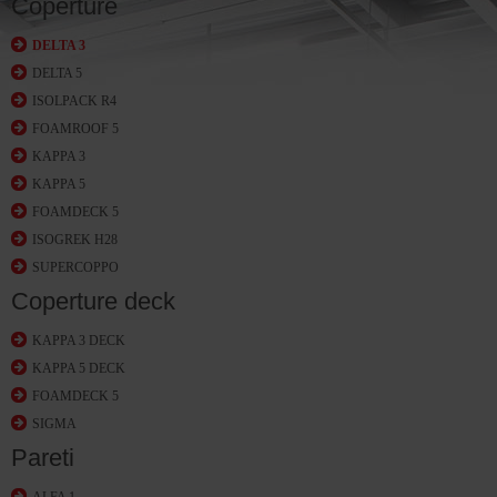
Coperture
DELTA 3
DELTA 5
ISOLPACK R4
FOAMROOF 5
KAPPA 3
KAPPA 5
FOAMDECK 5
ISOGREK H28
SUPERCOPPO
Coperture deck
KAPPA 3 DECK
KAPPA 5 DECK
FOAMDECK 5
SIGMA
Pareti