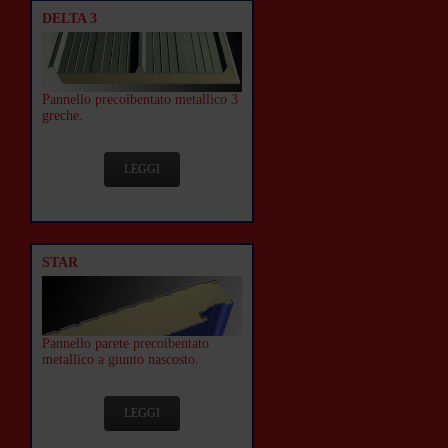
DELTA 3
Pannello precoibentato metallico 3
greche.
LEGGI
STAR
Pannello parete precoibentato
metallico a giunto nascosto.
LEGGI