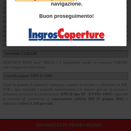
“s2” rappresenta un ridottissimo sviluppo dei fumi e “d0” indica assoluta
navigazione.
assenza di gocce e/o particelle infiammate. Negli ultimi anni, il test
SBI
è
diventato un requisito standard in Europa per il comportamento al fuoco dei
Buon proseguimento!
materiali per l'edilizia. Il nuovo standard europeo per i pannelli sandwich –
UNI EN 14509
- utilizza il sistema
SBI
ai fini della classificazione al fuoco. In
quanto prodotto ISOLPACK consente, unico in Italia, di progettare
applicazioni leggere, altamente isolanti con ineguagliati requisiti di reazione
al fuoco. In numerosi casi può sostituire il pannello in lana di roccia
considerate le sue caratteristiche di reazione al fuoco unite all'elevatissimo
potere termoisolante.
Versione CORAM
ISOLPACK ROOF mod. DELTA 3 è disponibile anche in versione CORAM,
con il supporto (A) in rame.
Certificazione EPD (CAM)
Tutta la gamma di pannelli copertura e parete in acciaio e alluminio in PIR,
PUR e lane minerali, i pannelli monolamiera e le lamiere grecate in acciaio e
alluminio possiede la certificazione
EPD di tipo III - EN ISO 14025
, risponde
ai requisiti di conformità al
regolamento edilizia DM 23 giugno 2022
, e
soddisfa i
criteri CAM previsti
.
PRODOTTI IN PRIMO PIANO