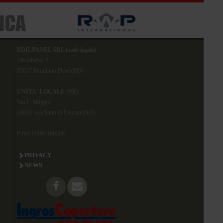
EDILPANEL SRL (sede legale)
Via Ghebo, 2
35017 Piombino Dese (PD)
UNITA' LOCALE (VE)
Via I° Maggio
30029 San Stino di Livenza (VE)
P.Iva: 03062160266
PRIVACY
NEWS