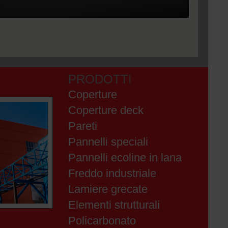
PRODOTTI
Coperture
Coperture deck
Pareti
Pannelli speciali
Pannelli ecoline in lana
Freddo industriale
Lamiere grecate
Elementi strutturali
Policarbonato