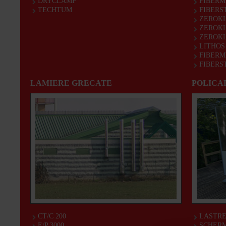
DRYCLAMP
FIBERM
TECHTUM
FIBERS
ZEROKL
ZEROK
ZEROK
LITHOS 
FIBERM
FIBERS
LAMIERE GRECATE
POLICA
CT/C 200
LASTRE
E/P 3000
SCHERM