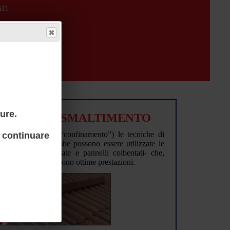
TI
ure.
AMIANTO E SMALTIMENTO
ovracopertura” (o “confinamento”) le tecniche di
 continuare
diffuse: per entrambe possono essere utilizzate le
 -lamiere grecate e pannelli coibentati- che,
ma amianto, garantiscono ottime prestazioni.