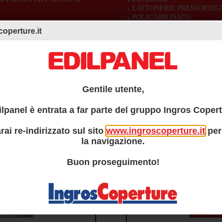
LATTONERIE PRESSOPIEGA
POLICARBONATO
SISTEMI DI FISSAGGIO
operture.it
Gentile utente,
ilpanel è entrata a far parte del gruppo Ingros Copert
A
BONIFICA 
ndo della progettazione e
Sono “sostituzione” e “s
rai re-indirizzato sul sito
www.ingroscoperture.it
per
 lavorano in CAD. Attraverso
bonifica dell’amianto più 
la navigazione.
raccolte da collezionare di
coperture EDILFORNITURE
 precoibentati Isolpack.
oltre a risolvere il proble
Buon proseguimento!