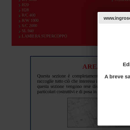
H20
H28
R/C 400
www.ingrosc
R/W 1000
S/C 2000
SL 940
LAMIERA SUPERCOPPO
Ed
AREA TECNIC
Questa sezione è completamente dedicata al mo
A breve sa
raccoglie tutto ciò che interessa i progettisti che
questa sezione vengono rese disponibili preziose 
particolari costruttivi e di posa in opera di pannelli