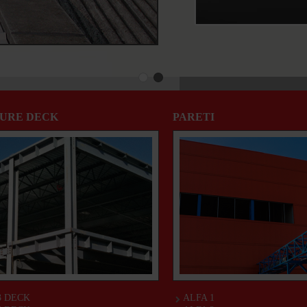
URE DECK
PARETI
3 DECK
ALFA 1