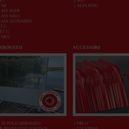
ET
WFJ
TAR
ALFA KING
ASS ROOF
LASS WALL
LASS LEONARDO
5 G
ET G
TAR G
RBONATO
ACCESSORI
 IN POLICARBONATO
OBLO'
I PROTETTIVI COVID-19
LUCERNAI