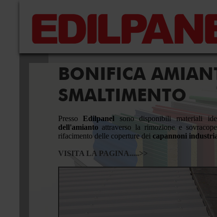
IN
BONIFICA AMIAN
SMALTIMENTO
Presso
Edilpanel
sono disponibili materiali id
dell'amianto
attraverso la rimozione e sovracopert
rifacimento delle coperture dei
capannoni industria
con una vasta
poliuretano e
VISITA LA PAGINA.....>>
ccessori per
 un centro di
di operatori,
ere grecate
,