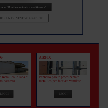
tto su "Bonifica amianto e smaltimento"
IEDI UN PREVENTIVO
GRATUITO
 G
AIRFIX
e metallico in lana di
Pannello parete precoibentato
to nascosto.
metallico per facciate ventilate.
LEGGI
LEGGI