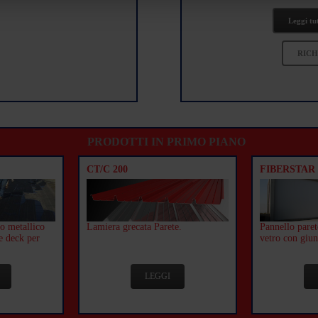
Leggi tu
RICH
PRODOTTI IN PRIMO PIANO
CT/C 200
FIBERSTAR
o metallico
Lamiera grecata Parete.
Pannello paret
e deck per
vetro con giun
LEGGI