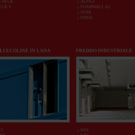
5 DECK
ALFA 2
CK 5
FOAMWALL A2
STAR
ONDA
LI ECOLINE IN LANA
FREDDO INDUSTRIALE
 5
WSJ