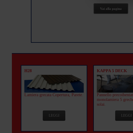
Vai alla pagina
H28
KAPPA 5 DECK
Lamiera grecata Copertura, Parete.
Pannello precoibentat
monolamiera 5 grech
solai.
LEGGI
LEGGI