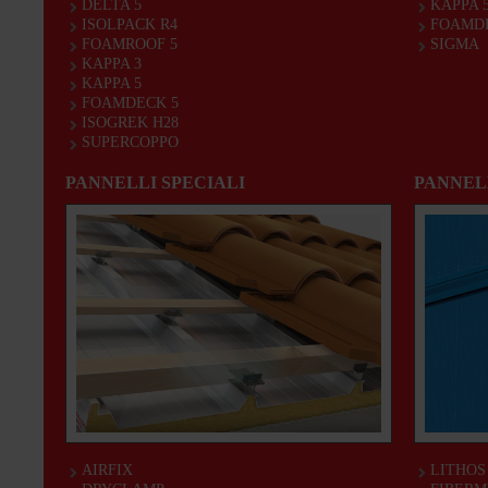
DELTA 5
KAPPA 
ISOLPACK R4
FOAMDE
FOAMROOF 5
SIGMA
KAPPA 3
KAPPA 5
FOAMDECK 5
ISOGREK H28
SUPERCOPPO
PANNELLI SPECIALI
PANNEL
AIRFIX
LITHOS