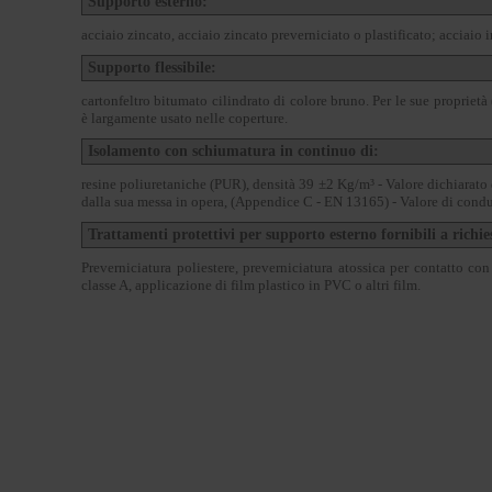
Supporto esterno:
acciaio zincato, acciaio zincato preverniciato o plastificato; acciaio 
Supporto flessibile:
cartonfeltro bitumato cilindrato di colore bruno. Per le sue proprietà
è largamente usato nelle coperture.
Isolamento con schiumatura in continuo di:
resine poliuretaniche (PUR), densità 39 ±2 Kg/m³ - Valore dichiarato
dalla sua messa in opera, (Appendice C - EN 13165) - Valore di condu
Trattamenti protettivi per supporto esterno fornibili a richie
Preverniciatura poliestere, preverniciatura atossica per contatto con
classe A, applicazione di film plastico in PVC o altri film.