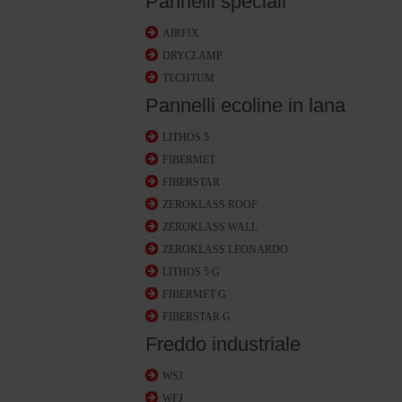
Pannelli speciali
AIRFIX
DRYCLAMP
TECHTUM
Pannelli ecoline in lana
LITHOS 5
FIBERMET
FIBERSTAR
ZEROKLASS ROOF
ZEROKLASS WALL
ZEROKLASS LEONARDO
LITHOS 5 G
FIBERMET G
FIBERSTAR G
Freddo industriale
WSJ
WFJ