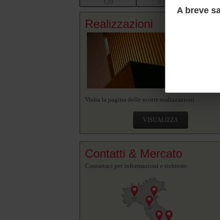
120
0,18
0,1
A breve sa
Realizzazioni
Visita la pagina delle nostre realizzazioni.
VISUALIZZA
Contatti & Mercato
Contattaci per informazioni e richieste.