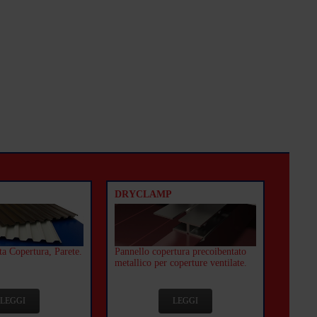
DRYCLAMP
a Copertura, Parete.
Pannello copertura precoibentato
metallico per coperture ventilate.
LEGGI
LEGGI