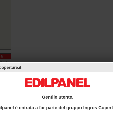
ca
tanza
g)
operture.it
2
m
K
1
4
5
9
9
Gentile utente,
3
5
ilpanel è entrata a far parte del gruppo Ingros Copert
0