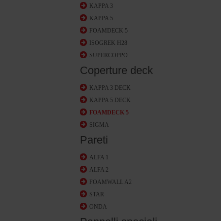
KAPPA 3
KAPPA 5
FOAMDECK 5
ISOGREK H28
SUPERCOPPO
Coperture deck
KAPPA 3 DECK
KAPPA 5 DECK
FOAMDECK 5
SIGMA
Pareti
ALFA 1
ALFA 2
FOAMWALL A2
STAR
ONDA