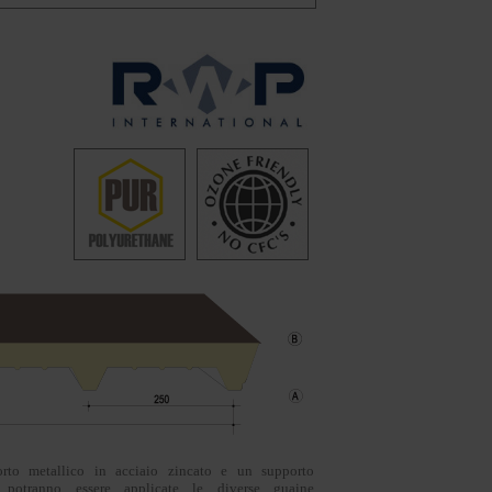
to metallico in acciaio zincato e un supporto
e potranno essere applicate le diverse guaine