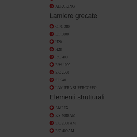
ALFA KING
Lamiere grecate
CT/C 200
E/P 3000
H20
H28
R/C 400
R/W 1000
S/C 2000
SL 940
LAMIERA SUPERCOPPO
Elementi strutturali
AMPEX
E/S 4000 AM
S/C 2000 AM
R/C 400 AM