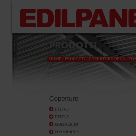
PRODOTTI
HOME
/
PRODOTTI
/
COPERTURE DECK
/
FO
Coperture
DELTA 3
DELTA 5
ISOLPACK R4
FOAMROOF 5