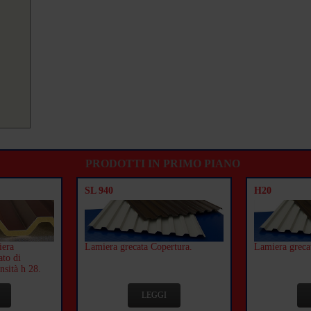
PRODOTTI IN PRIMO PIANO
SL 940
H20
iera
Lamiera grecata Copertura.
Lamiera grecat
ato di
nsità h 28.
LEGGI