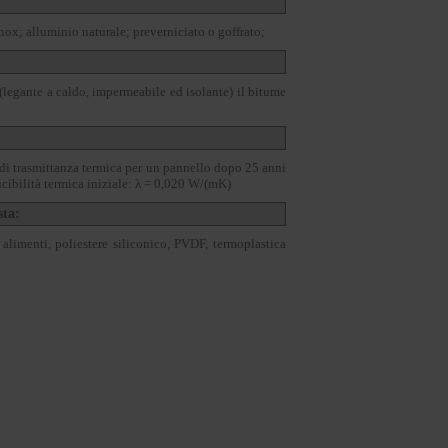
inox; alluminio naturale; preverniciato o goffrato;
 (legante a caldo, impermeabile ed isolante) il bitume
 di trasmittanza termica per un pannello dopo 25 anni
cibilità termica iniziale: λ = 0,020 W/(mK)
sta:
 alimenti, poliestere siliconico, PVDF, termoplastica