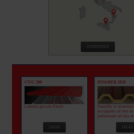
CONTATTACI
CT/C 200
ISOGREK H28
Lamiera grecata Parete.
Pannello in monolam
accoppiato ad uno str
poliuretano ad alta de
LEGGI
LEGGI