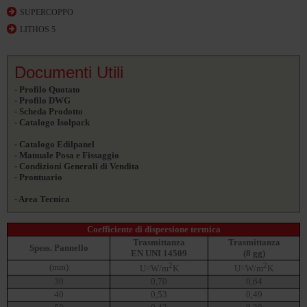
SUPERCOPPO
LITHOS 5
Documenti Utili
- Profilo Quotato
- Profilo DWG
- Scheda Prodotto
- Catalogo Isolpack
- Catalogo Edilpanel
- Manuale Posa e Fissaggio
- Condizioni Generali di Vendita
- Prontuario
- Area Tecnica
Coefficiente di dispersione termica
Trasmittanza
Trasmittanza
Spess. Pannello
EN UNI 14509
(8 gg)
2
2
(mm)
U=W/m
K
U=W/m
K
30
0,70
0,64
40
0,53
0,49