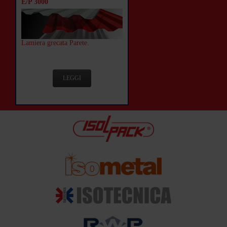
E/P 3000
Lamiera grecata Parete.
LEGGI