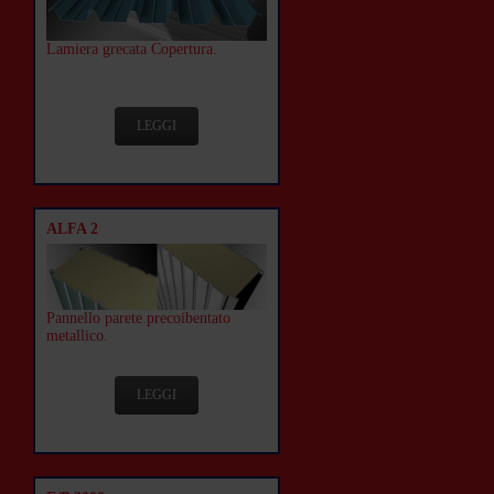
Lamiera grecata Copertura.
LEGGI
ALFA 2
Pannello parete precoibentato
metallico.
LEGGI