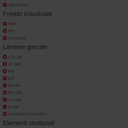
FIBERSTAR G
Freddo industriale
WSJ
WFJ
ALFA KING
Lamiere grecate
CT/C 200
E/P 3000
H20
H28
R/C 400
R/W 1000
S/C 2000
SL 940
LAMIERA SUPERCOPPO
Elementi strutturali