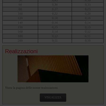
50
0,43
0,39
60
0,36
0,33
80
0,27
0,25
100
0,22
0,20
120
0,18
0,16
140
0,16
0,14
150
0,15
0,13
160
0,14
0,12
180
0,12
0,11
200
0,11
0,10
Realizzazioni
Visita la pagina delle nostre realizzazioni.
VISUALIZZA