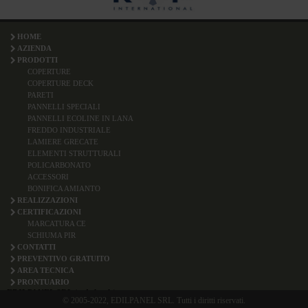
HOME
AZIENDA
PRODOTTI
COPERTURE
COPERTURE DECK
PARETI
PANNELLI SPECIALI
PANNELLI ECOLINE IN LANA
FREDDO INDUSTRIALE
LAMIERE GRECATE
ELEMENTI STRUTTURALI
POLICARBONATO
ACCESSORI
BONIFICA AMIANTO
REALIZZAZIONI
CERTIFICAZIONI
MARCATURA CE
SCHIUMA PIR
CONTATTI
PREVENTIVO GRATUITO
AREA TECNICA
PRONTUARIO
EDILPANEL SRL (sede legale)
© 2005-2022, EDILPANEL SRL. Tutti i diritti riservati.
Via Ghebo, 2