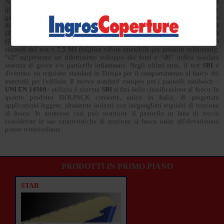
A semplice richiesta è disponibile nella versione con schiuma
PIR
(poliisocianurato espanso rigido), una particolare struttura polimerica che
garantisce eccellenti caratteristiche di comportamento al fuoco. L'intera gamma
di pannelli
ISOLPACK
, è stata certificata in
Classe B-s2, d0
presso il
CSTB
(Francia) e presso il
KIT
(Germania) in conformità alla norma
UNI EN 13823
(
SBI
)* ove, "B" esprime la quantità di calore prodotto durante i primi 600
secondi del test < 7,5 MJ (miglior valore ottenibile per prodotti schiumati);
“s2” rappresenta un ridottissimo sviluppo dei fumi e “d0” indica assoluta
assenza di gocce e/o particelle infiammate. Negli ultimi anni, il test
SBI
è
diventato un requisito standard in Europa per il comportamento al fuoco dei
materiali per l'edilizia. Il nuovo standard europeo per i pannelli sandwich –
UNI EN 14509
- utilizza il sistema
SBI
ai fini della classificazione al fuoco. In
quanto prodotto ISOLPACK consente, unico in Italia, di progettare
applicazioni leggere, altamente isolanti con ineguagliati requisiti di reazione
al fuoco. In numerosi casi può sostituire il pannello in lana di roccia
considerate le sue caratteristiche di reazione al fuoco unite all'elevatissimo
potere termoisolante.
PRODOTTI IN PRIMO PIANO
STAR