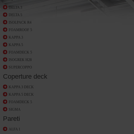
DELTA 3
DELTA 5
ISOLPACK R4
FOAMROOF 5
KAPPA 3
KAPPA 5
FOAMDECK 5
ISOGREK H28
SUPERCOPPO
Coperture deck
KAPPA 3 DECK
KAPPA 5 DECK
FOAMDECK 5
SIGMA
Pareti
ALFA 1