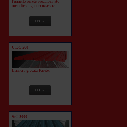
Pannello parete precoibentato
metallico a giunto nascosto.
LEGGI
CT/C 200
Lamiera grecata Parete.
LEGGI
S/C 2000